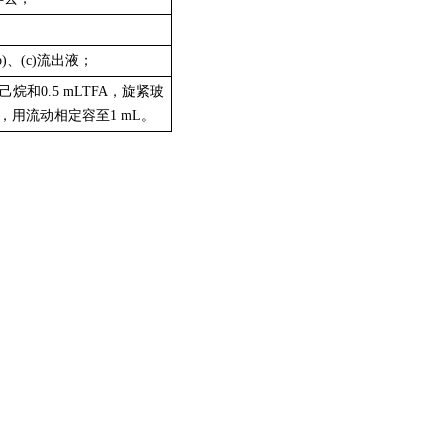
；
b)
、
(c)
流出液；
己烷和
0.5 mL
TFA，旋紧玻
，用流动相定容至
1 mL
。