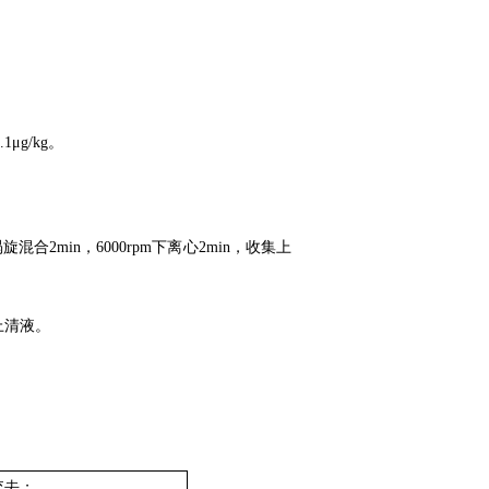
g/kg。
混合2min，6000rpm下离心2min，收集上
上清液。
弃去；