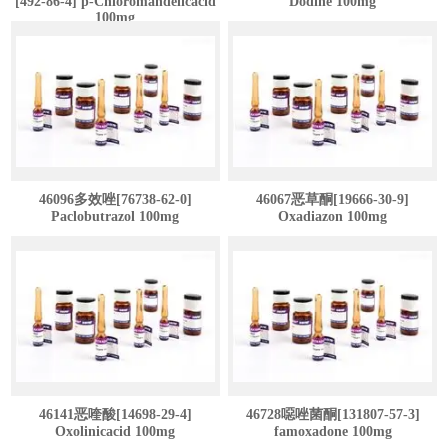
[492-86-4] p-Chloromandelicacid
Dodine 100mg
100mg
46096多效唑[76738-62-0]
46067恶草酮[19666-30-9]
Paclobutrazol 100mg
Oxadiazon 100mg
46141恶喹酸[14698-29-4]
46728噁唑菌酮[131807-57-3]
Oxolinicacid 100mg
famoxadone 100mg