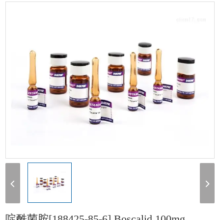
[188425-85-6] Boscalid 100mg
啶酰菌胺[188425-85-6] Boscalid 100mg