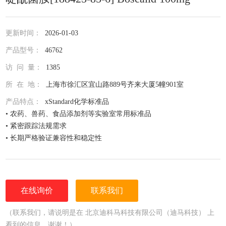
更新时间：
2026-01-03
产品型号：
46762
访 问 量：
1385
所 在 地：
上海市徐汇区宜山路889号齐来大厦5幢901室
产品特点：
xStandard化学标准品
• 农药、兽药、食品添加剂等实验室常用标准品
• 紧密跟踪法规需求
• 长期严格验证兼容性和稳定性
• 全面仔细的原料控制程序
• 全部去活的玻璃器皿
• 每次准备两批独立的批号互为验证
• 详尽的分析证书（COA）
在线询价
联系我们
• 种类齐全的单标或混标
• 更为人性化的小包装量，利于保存，节约成本
（联系我们，请说明是在 北京迪科马科技有限公司（迪马科技） 上
看到的信息，谢谢！）