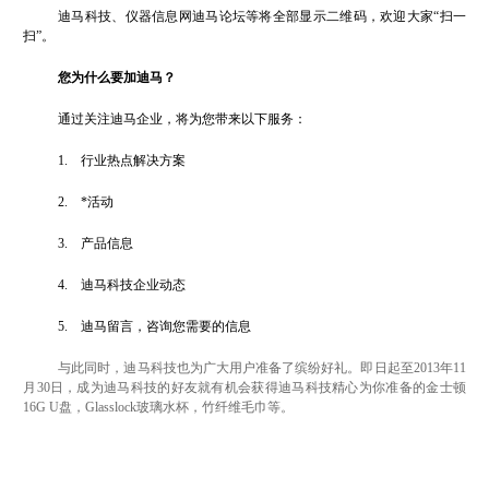
迪马科技、仪器信息网迪马论坛等将全部显示二维码，欢迎大家“扫一
扫”。
您为什么要加迪马？
通过关注迪马企业，将为您带来以下服务：
1.
行业热点解决方案
2.
*活动
3.
产品信息
4.
迪马科技企业动态
5.
迪马留言，咨询您需要的信息
与此同时，迪马科技也为广大用户准备了缤纷好礼。
即日起至
2013
年
11
月
30
日，
成为迪马科技的好友就有机会获得迪马科技精心为你准备的金士顿
16G U
盘，
Glasslock
玻璃水杯，竹纤维毛巾等。