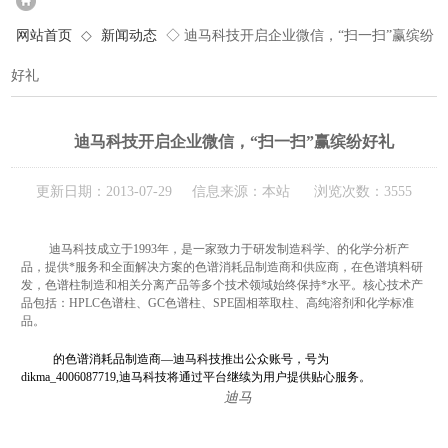
网站首页
◇
新闻动态
◇ 迪马科技开启企业微信，“扫一扫”赢缤纷
好礼
迪马科技开启企业微信，“扫一扫”赢缤纷好礼
更新日期：2013-07-29 信息来源：本站 浏览次数：3555
迪马科技成立于
1993
年，是一家致力于研发制造科学、的化学分析产
品，提供*服务和全面解决方案的色谱消耗品制造商和供应商，在色谱填料研
发，色谱柱制造和相关分离产品等多个技术领域始终保持*水平。核心技术产
品包括：
HPLC
色谱柱、
GC
色谱柱、
SPE
固相萃取柱、高纯溶剂和化学标准
品。
的色谱消耗品制造商—迪马科技推出公众账号，号为
dikma_4006087719,迪马科技将通过平台继续为用户提供贴心服务。
迪马