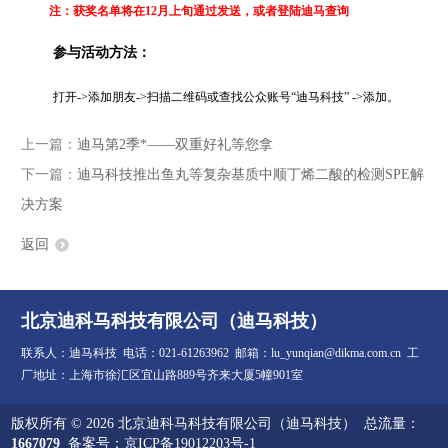
注：获奖名单将在12月上旬通过发送，或者登陆迪马查询
参与活动方法：
打开->添加朋友->扫描二维码或查找公众账号“迪马科技” ->添加。
上一篇：
迪马第2季*——双重好礼等您拿
下一篇：
迪马科技推出鱼丸等复杂基质中顺丁烯二酸的检测SPE解
决方案
返回
北京迪科马科技有限公司（迪马科技）
联系人：迪马科技 电话：021-61263962 邮箱：lu_yunqian@dikma.com.cn 工
厂地址：上海市徐汇区宜山路889号齐来大厦5幢901室
版权所有 © 2026 北京迪科马科技有限公司（迪马科技） 总流量：
1667079
备案号：京ICP备19012203号-1