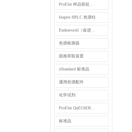
ProElut 样品前处理产品
Inspire HPLC 色谱柱
Endeavorsil（奋进）1.8 µm UHPLC柱
色谱检测器
固相萃取装置
xStandard 标准品
通用色谱配件
化学试剂
ProElut QuEChERS 产品
标准品