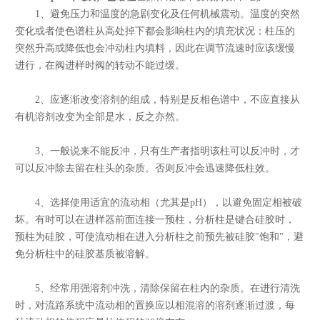
1、避免压力和温度的急剧变化及任何机械震动。温度的突然
变化或者使色谱柱从高处掉下都会影响柱内的填充状况；柱压的
突然升高或降低也会冲动柱内填料，因此在调节流速时应该缓慢
进行，在阀进样时阀的转动不能过缓。
2、应逐渐改变溶剂的组成，特别是反相色谱中，不应直接从
有机溶剂改变为全部是水，反之亦然。
3、一般说来不能反冲，只有生产者指明该柱可以反冲时，才
可以反冲除去留在柱头的杂质。否则反冲会迅速降低柱效。
4、选择使用适宜的流动相（尤其是pH），以避免固定相被破
坏。有时可以在进样器前面连接一预柱，分析柱是键合硅胶时，
预柱为硅胶，可使流动相在进入分析柱之前预先被硅胶"饱和"，避
免分析柱中的硅胶基质被溶解。
5、经常用强溶剂冲洗，清除保留在柱内的杂质。在进行清洗
时，对流路系统中流动相的置换应以相混溶的溶剂逐渐过渡，每