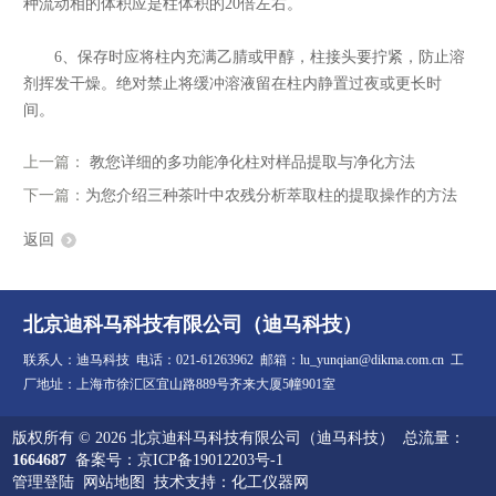
种流动相的体积应是柱体积的20倍左右。
6、保存时应将柱内充满乙腈或甲醇，柱接头要拧紧，防止溶
剂挥发干燥。绝对禁止将缓冲溶液留在柱内静置过夜或更长时
间。
上一篇：
教您详细的多功能净化柱对样品提取与净化方法
下一篇：
为您介绍三种茶叶中农残分析萃取柱的提取操作的方法
返回
北京迪科马科技有限公司（迪马科技）
联系人：迪马科技 电话：021-61263962 邮箱：lu_yunqian@dikma.com.cn 工
厂地址：上海市徐汇区宜山路889号齐来大厦5幢901室
版权所有 © 2026 北京迪科马科技有限公司（迪马科技） 总流量：
1664687
备案号：京ICP备19012203号-1
管理登陆
网站地图
技术支持：
化工仪器网