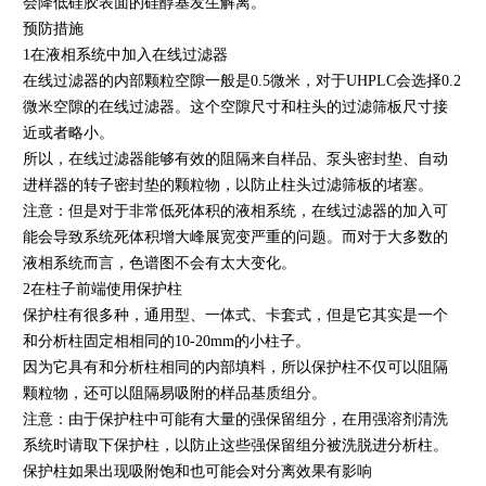
会降低硅胶表面的硅醇基发生解离。
预防措施
1在液相系统中加入在线过滤器
在线过滤器的内部颗粒空隙一般是0.5微米，对于UHPLC会选择0.2
微米空隙的在线过滤器。这个空隙尺寸和柱头的过滤筛板尺寸接
近或者略小。
所以，在线过滤器能够有效的阻隔来自样品、泵头密封垫、自动
进样器的转子密封垫的颗粒物，以防止柱头过滤筛板的堵塞。
注意：但是对于非常低死体积的液相系统，在线过滤器的加入可
能会导致系统死体积增大峰展宽变严重的问题。而对于大多数的
液相系统而言，色谱图不会有太大变化。
2在柱子前端使用保护柱
保护柱有很多种，通用型、一体式、卡套式，但是它其实是一个
和分析柱固定相相同的10-20mm的小柱子。
因为它具有和分析柱相同的内部填料，所以保护柱不仅可以阻隔
颗粒物，还可以阻隔易吸附的样品基质组分。
注意：由于保护柱中可能有大量的强保留组分，在用强溶剂清洗
系统时请取下保护柱，以防止这些强保留组分被洗脱进分析柱。
保护柱如果出现吸附饱和也可能会对分离效果有影响