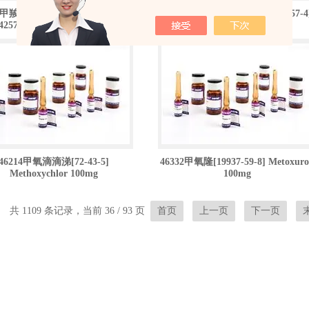
38甲羧除草醚/必芬诺/茅丹/治草醚
46745甲酰氨基嘧磺隆[173159-57-4
42576-02-3] Bifenox 100mg
Foramsulfuron 100mg
46214甲氧滴滴涕[72-43-5]
46332甲氧隆[19937-59-8] Metoxur
Methoxychlor 100mg
100mg
共 1109 条记录，当前 36 / 93 页
首页
上一页
下一页