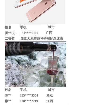
姓名 手机 城市
黄**(2)
151****9119
广西
二等奖
加拿大原装迪马特制纪念冰酒
姓名 手机 城市
陈**
135****9554
浙江
廖**
138****2219
江西