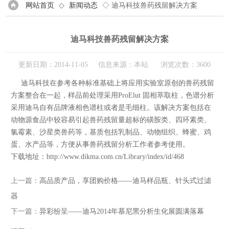
网站首页
◇
新闻动态
◇ 迪马科技兽药残留解决方案
迪马科技兽药残留解决方案
更新日期：2014-11-05 信息来源：本站 浏览次数：3600
迪马科技在参考各种标准基础上将应用实验室原创的兽药残留
方案整合在一起，样品前处理采用ProElut 固相萃取柱，色谱分析
采用迪马自有品牌液相色谱柱或者是毛细柱。该解决方案包括在
动物源食品中较容易引起兽药残留量超标的磺胺类、四环素类、
氯霉素、沙星类兽药等，基质包括乳制品、动物组织、蜂蜜、鸡
蛋、水产品等，方便从事兽药残留分析工作者参考使用。
下载地址：http://www.dikma.com.cn/Library/index/id/468
上一篇：
高品质产品，享团购价格——迪马样品瓶、针头式过滤
器
下一篇：
异彩纷呈——迪马2014年慕尼黑分析生化展圆满落幕