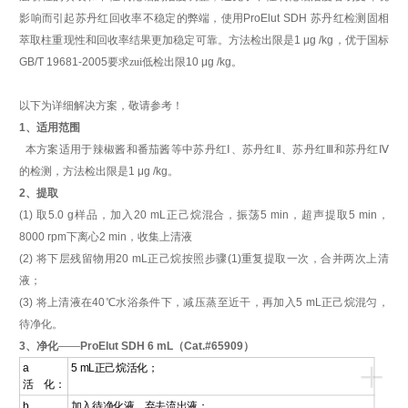
影响而引起苏丹红回收率不稳定的弊端，使用
ProElut
SDH
苏丹红检测固相
萃取柱重现性和回收率结果更加稳定可靠。
方法
检出限是
1
μg /kg
，优于国标
GB/T 19681-2005
要求zui低检出限
10 μg /kg
。
以下为详细解决方案，敬请参考！
1
、适用范围
本方案适用于辣椒酱和番茄酱等中苏丹红Ⅰ、苏丹红Ⅱ、苏丹红Ⅲ和苏丹红Ⅳ
的检测，方法
检出限是
1
μg /kg
。
2
、提取
(1)
取
5.0 g
样品，加入
20 mL
正己烷混合，振荡
5 min
，超声提取
5 min
，
8000 rpm
下离心
2 min
，收集上清液
(2)
将下层残留物用
20 mL
正己烷按照步骤
(1)
重复提取一次，合并两次上清
液；
(3)
将上清液在
40
℃
水浴条件下，减压蒸至近干，再加入
5 mL
正己烷混匀，
待净化。
3
、净化
——
ProElut SDH 6 mL
（
Cat.#65909
）
+
a
5 mL
正己烷活化；
活
化：
b
加入待净化液，弃去流出液；