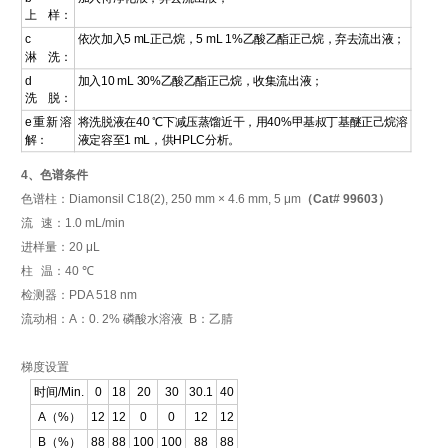
上
样：
c
依次加入
5 mL
正己烷，
5 mL 1%
乙酸乙酯正己烷，弃去流出液；
淋
洗：
d
加入
10 mL 30%
乙酸乙酯正己烷，收集流出液；
洗
脱：
e
重新溶
将洗脱液在
40
℃
下减压蒸馏近干，用
40%
甲基叔丁基醚正己烷溶
解：
液定容至
1 mL
，供
HPLC
分析。
4
、色谱条件
色谱柱：
Diamonsil C18(2), 250 mm × 4.6 mm, 5
μm
（
Cat# 99603
）
流
速：
1.0 mL/min
进样量：
20 μL
柱
温：
40
℃
检测器：
PDA 518 nm
流动相：
A
：
0. 2%
磷酸水溶液
B
：乙腈
梯度设置
时间
/Min.
0
18
20
30
30.1
40
A
（
%
）
12
12
0
0
12
12
B
（
%
）
88
88
100
100
88
88