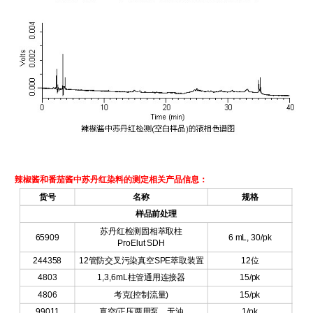
辣椒酱和番茄酱中苏丹红染料的测定相关产品信息：
货号
名称
规格
样品前处理
苏丹红检测固相萃取柱
65909
6 mL, 30/pk
ProElut SDH
244358
12
管防交叉污染真空
SPE
萃取装置
12
位
4803
1,3,6mL
柱管通用连接器
15/pk
4806
考克
(
控制流量
)
15/pk
99011
真空
/
正压两用泵，无油
1/pk