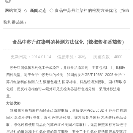
网站首页
◇
新闻动态
◇ 食品中苏丹红染料的检测方法优化（辣椒
酱和番茄酱）
食品中苏丹红染料的检测方法优化（辣椒酱和番茄酱）
更新日期：2014-01-14 信息来源：本站 浏览次数：4000
苏丹红属偶氮系列化工合成染料，并非食品添加剂，主要包括Ⅰ、Ⅱ、Ⅲ和Ⅳ
四种类型。对于食品中苏丹红的检测，我国曾发布
GB/T 19681-2005
食品中
苏丹红染料的检测方法
液相色谱法
国家标准。样品经溶剂提取、固相萃取净
化后，用反相液相色谱—紫外可见光检测器进行色谱分析，采用外标法定
量。
方法优势
辣椒酱和番茄酱样品经正己烷提取后，然后使用
ProElut
SDH
苏丹红检测
固相萃取柱进行净化，液相色谱法检测。该方法参考国标方法进行样品提
取，净化过程使用商品化的苏丹红检测固相萃取柱，无需按照国标方法进行
层析柱的填装和中性氧化铝的活度调整，避免了中性氧化铝活度容易受环境