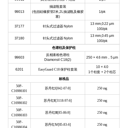
抽滤瓶套装
99013
(
包括硅橡胶管
2
米
,2L
抽滤瓶及橡胶
1/pk
塞
)
13 mm
,0.22 μm
37177
针头式过滤器
Nylon
100/pk
13 mm
,0.45 μm
37180
针头式过滤器
Nylon
100/pk
色谱柱及保护柱
反相液相色谱柱
99603
250 × 4.6 mm
，
5 μm
Diamonsil C18(2)
10 × 4.0
6201
EasyGuard C18
保护柱套装
1
个柱套
+ 2
个柱芯
标准品
50P-
苏丹红
Ⅰ
[842-07-9]
250 mg
C16986101
50P-
苏丹红
Ⅱ
[3118-97-6]
250 mg
C16986102
50P-
苏丹红
Ⅲ
[85-86-9]
250 mg
C16986103
50P-
苏丹红
Ⅳ
[85-83-6]
250 mg
C16986104