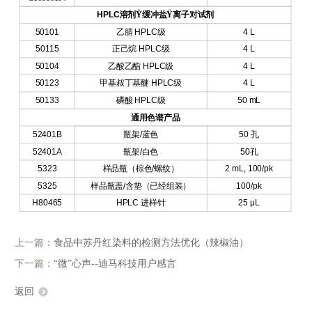
HPLC
溶剂
Ÿ
缓冲盐
Ÿ
离子对试剂
50101
乙腈
HPLC
级
4 L
50115
正己烷
HPLC
级
4 L
50104
乙酸乙酯
HPLC
级
4 L
50123
甲基叔丁基醚
HPLC
级
4 L
50133
磷酸
HPLC
级
50 mL
通用色谱产品
52401B
瓶架
/
蓝色
50
孔
52401A
瓶架
/
白色
50
孔
5323
样品瓶（棕色
/
螺纹）
2 mL, 100/pk
5325
样品瓶盖
/
含垫（已经组装）
100/pk
H80465
HPLC
进样针
25 μL
上一篇：
食品中苏丹红染料的检测方法优化（辣椒油）
下一篇：
“微”心声--迪马科技用户感言
返回