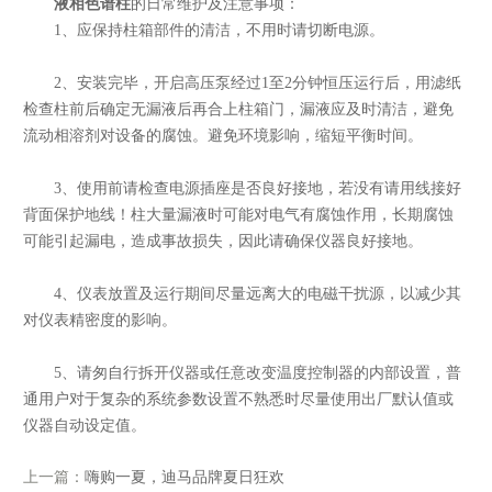
液相色谱柱
的日常维护及注意事项：
1、应保持柱箱部件的清洁，不用时请切断电源。
2、安装完毕，开启高压泵经过1至2分钟恒压运行后，用滤纸
检查柱前后确定无漏液后再合上柱箱门，漏液应及时清洁，避免
流动相溶剂对设备的腐蚀。避免环境影响，缩短平衡时间。
3、使用前请检查电源插座是否良好接地，若没有请用线接好
背面保护地线！柱大量漏液时可能对电气有腐蚀作用，长期腐蚀
可能引起漏电，造成事故损失，因此请确保仪器良好接地。
4、仪表放置及运行期间尽量远离大的电磁干扰源，以减少其
对仪表精密度的影响。
5、请匆自行拆开仪器或任意改变温度控制器的内部设置，普
通用户对于复杂的系统参数设置不熟悉时尽量使用出厂默认值或
仪器自动设定值。
上一篇：
嗨购一夏，迪马品牌夏日狂欢