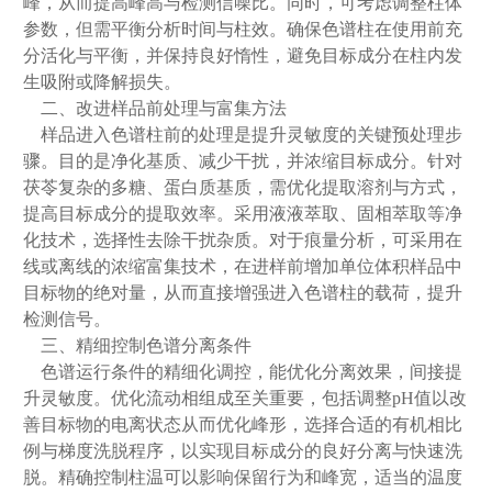
峰，从而提高峰高与检测信噪比。同时，可考虑调整柱体
参数，但需平衡分析时间与柱效。确保色谱柱在使用前充
分活化与平衡，并保持良好惰性，避免目标成分在柱内发
生吸附或降解损失。
二、改进样品前处理与富集方法
样品进入色谱柱前的处理是提升灵敏度的关键预处理步
骤。目的是净化基质、减少干扰，并浓缩目标成分。针对
茯苓复杂的多糖、蛋白质基质，需优化提取溶剂与方式，
提高目标成分的提取效率。采用液液萃取、固相萃取等净
化技术，选择性去除干扰杂质。对于痕量分析，可采用在
线或离线的浓缩富集技术，在进样前增加单位体积样品中
目标物的绝对量，从而直接增强进入色谱柱的载荷，提升
检测信号。
三、精细控制色谱分离条件
色谱运行条件的精细化调控，能优化分离效果，间接提
升灵敏度。优化流动相组成至关重要，包括调整pH值以改
善目标物的电离状态从而优化峰形，选择合适的有机相比
例与梯度洗脱程序，以实现目标成分的良好分离与快速洗
脱。精确控制柱温可以影响保留行为和峰宽，适当的温度