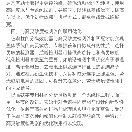
通常有助于获得更尖锐的峰。确保流动相溶剂纯度，使用
高纯度水与色谱纯试剂，并脱气，以降低基线噪声，提高
信噪比。优化进样体积与进样方式，避免柱超载或峰展
宽。
四、与高灵敏度检测器的联用优化
色谱柱的分离效能需与高灵敏度检测器相匹配才能实现
整体系统的高灵敏度。应根据茯苓目标成分的性质，选择
灵敏的检测器，质谱检测器可提供高选择性和高灵敏度。
优化检测器参数至关重要，如质谱检测中需优化离子源温
度、离子化电压、去簇电压以及选择特征性的监测离子
对。通过柱后衍生化技术，为目标成分连接上强发色、荧
光或易电离的基团，可提升其在紫外、荧光或质谱检测中
的响应信号。
提高
茯苓专用柱
的分析灵敏度是一个系统性工程，而非
单一环节的改进。它始于对色谱柱固定相与设计的针对性
优化，依赖于高效的样品前处理以实现净化和富集，受益
于色谱分离条件的精细化控制以获得理想峰形，并通过与
高灵敏度检测器的优化联用得以实现。