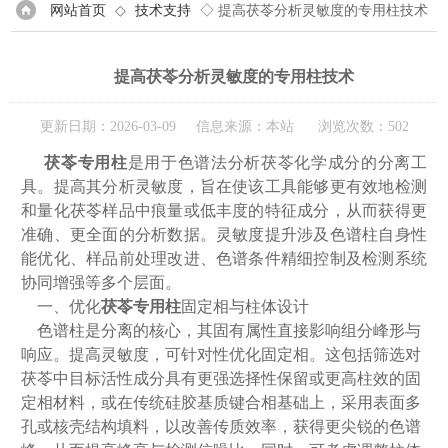
网站首页
◇
技术支持
◇ 提高茯苓分析灵敏度的专用柱技术
提高茯苓分析灵敏度的专用柱技术
更新日期：2026-03-09 信息来源：本站 浏览次数：502
茯苓专用柱
是用于色谱法分析茯苓化学成分的分离工
具。提高其分析灵敏度，旨在使该工具能够更有效地检测
和量化茯苓样品中痕量或低丰度的特征成分，从而获得更
准确、更全面的分析数据。灵敏度提升涉及色谱柱自身性
能优化、样品前处理改进、色谱条件精细控制及检测系统
协同增强等多个层面。
一、优化
茯苓专用柱
固定相与柱体设计
色谱柱是分离的核心，其固有属性直接影响组分峰形与
响应。提高灵敏度，可针对性优化固定相。这包括筛选对
茯苓中目标活性成分具有更强选择性保留或更高柱效的固
定相材料，或在传统硅胶基质键合相基础上，采用表面多
孔或核壳结构填料，以改善传质效率，获得更尖锐的色谱