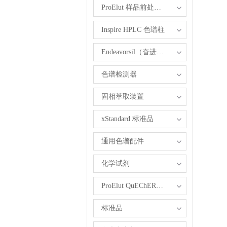
ProElut 样品前处理产品
Inspire HPLC 色谱柱
Endeavorsil（奋进）1.8 µm UHPLC柱
色谱检测器
固相萃取装置
xStandard 标准品
通用色谱配件
化学试剂
ProElut QuEChERS 产品
标准品