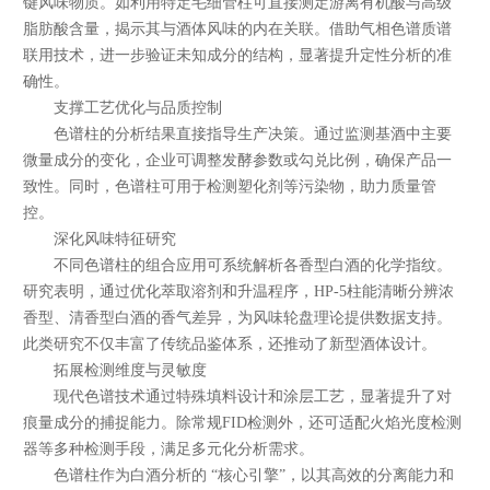
键风味物质。如利用特定毛细管柱可直接测定游离有机酸与高级
脂肪酸含量，揭示其与酒体风味的内在关联。借助气相色谱质谱
联用技术，进一步验证未知成分的结构，显著提升定性分析的准
确性。
支撑工艺优化与品质控制​
色谱柱的分析结果直接指导生产决策。通过监测基酒中主要
微量成分的变化，企业可调整发酵参数或勾兑比例，确保产品一
致性。同时，色谱柱可用于检测塑化剂等污染物，助力质量管
控。
深化风味特征研究​
不同色谱柱的组合应用可系统解析各香型白酒的化学指纹。
研究表明，通过优化萃取溶剂和升温程序，HP-5柱能清晰分辨浓
香型、清香型白酒的香气差异，为风味轮盘理论提供数据支持。
此类研究不仅丰富了传统品鉴体系，还推动了新型酒体设计。
拓展检测维度与灵敏度​
现代色谱技术通过特殊填料设计和涂层工艺，显著提升了对
痕量成分的捕捉能力。除常规FID检测外，还可适配火焰光度检测
器等多种检测手段，满足多元化分析需求。
色谱柱作为白酒分析的 “核心引擎”，以其高效的分离能力和