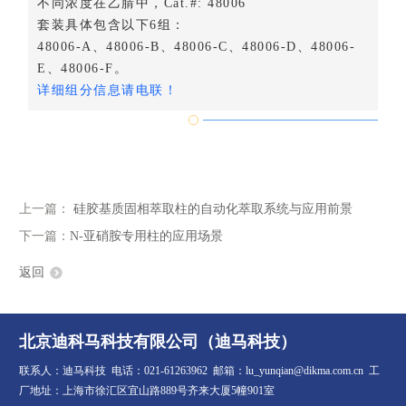
不同浓度在乙腈中，Cat.#: 48006
套装具体包含以下6组：
48006-A、48006-B、48006-C、48006-D、48006-
E、48006-F。
详细组分信息请电联
！
上一篇：
硅胶基质固相萃取柱的自动化萃取系统与应用前景
下一篇：
N-亚硝胺专用柱的应用场景
返回
北京迪科马科技有限公司（迪马科技）
联系人：迪马科技 电话：021-61263962 邮箱：lu_yunqian@dikma.com.cn 工
厂地址：上海市徐汇区宜山路889号齐来大厦5幢901室