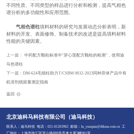
不同性质、不同类型的样品进行分析和检测，提高气相色
谱分析的多功能性和应用范围。
气相色谱柱
填料材料的研究与发展动态分析表明，新
材料的开发、表面修饰、制备技术的改进是提高填料材料
性能的关键因素。
上一篇：
中药配方颗粒标准中“穿心莲配方颗粒的检测”，使用迪
马色谱柱
下一篇：
DM-624毛细柱助力T/CSBM 0032-2023同种异体产品中有
机溶剂残留量测定指南
返回
北京迪科马科技有限公司（迪马科技）
联系人：迪马科技 电话：021-61263962 邮箱：lu_yunqian@dikma.com.cn 工
厂地址：上海市徐汇区宜山路889号齐来大厦5幢901室