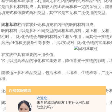
于固相萃取原理，利用固定在柱内的吸附剂对样品中的目标化
常是由多孔材料制成，具有较大的比表面积和一定的亲密度，能
为填充式和薄膜式两种类型，其中它是常见和广泛使用的类型。
固相萃取柱
由管状外壳和填充在内部的吸附材料组成。
附材料可以是多种不同类型的固相萃取填料，如正相、反相、
取柱时，目标化合物会与吸附材料发生相互作用，而其他干扰物
、溶液pH值和洗脱条件等参数，可以实现对目标化合物的富集和
实践中具有重要的应用价值。
可以提高样品的净化和富集效果，降低背景干扰物的影响，增
够适应多种样品类型，包括水样、土壤样、生物样等，广泛应
领域。
具有简便、快速和经济的特点，使得它成为实验室和现场分析
欢迎您！
固相萃取柱
作为一种分离和富集技术，具有广泛的应用前景。
来自局域网的朋友！有什么可以帮
助您的吗？
，可以提高选择性、灵敏度和可靠性。