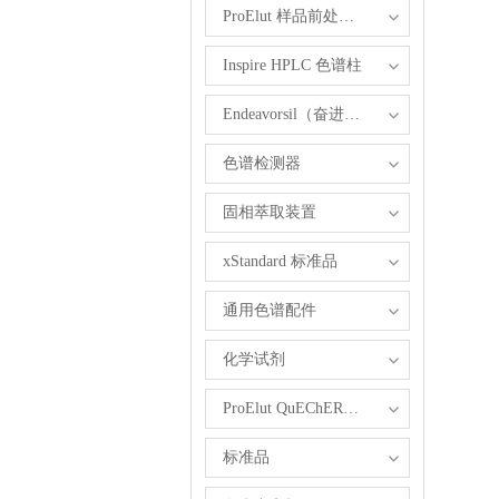
ProElut 样品前处理产品
Inspire HPLC 色谱柱
Endeavorsil（奋进）1.8 µm UHPLC柱
色谱检测器
固相萃取装置
xStandard 标准品
通用色谱配件
化学试剂
ProElut QuEChERS 产品
标准品