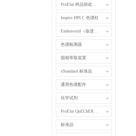
ProElut 样品前处理产品
Inspire HPLC 色谱柱
Endeavorsil（奋进）1.8 µm UHPLC柱
色谱检测器
固相萃取装置
xStandard 标准品
通用色谱配件
化学试剂
ProElut QuEChERS 产品
标准品