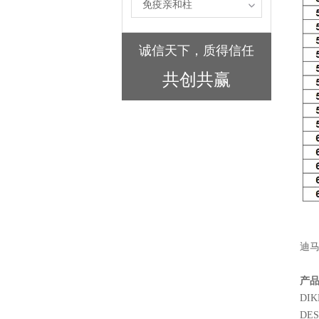
免疫亲和柱
诚信天下，质得信任
共创共赢
迪马
产
DIK
DESC