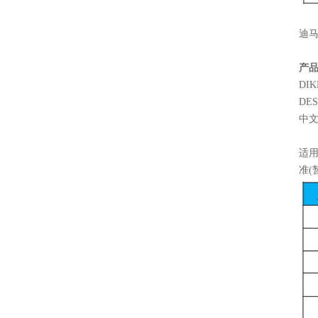
迪马
产
DIK
DESC
中文名
适用
准(暂