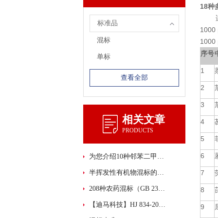
18
适用于
标准品
1000
混标
1000
序号
单标
1
查看全部
2
3
相关文章
4
PRODUCTS
5
6
为您介绍10种邻苯二甲酸酯混标
半挥发性有机物混标的主要功能和性能特点概述
7
208种农药混标（GB 23200.113-2018）现货供应！
8
【迪马科技】HJ 834-2017中3种SVOCs混标新鲜上市！
9