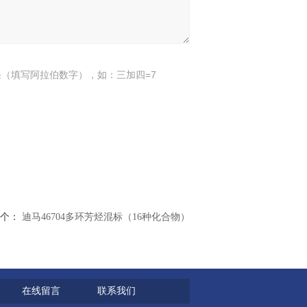
（填写阿拉伯数字），如：三加四=7
个：
迪马46704多环芳烃混标（16种化合物）
在线留言
联系我们