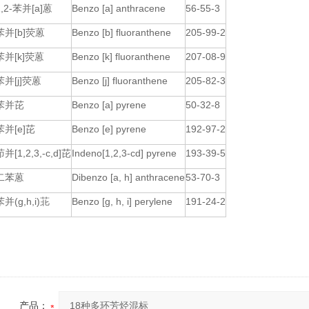
1,2-苯并[a]蒽
Benzo [a] anthracene
56-55-3
苯并[b]荧蒽
Benzo [b] fluoranthene
205-99-2
苯并[k]荧蒽
Benzo [k] fluoranthene
207-08-9
苯并[j]荧蒽
Benzo [j] fluoranthene
205-82-3
苯并芘
Benzo [a] pyrene
50-32-8
苯并[e]芘
Benzo [e] pyrene
192-97-2
茚并[1,2,3,-c,d]芘
Indeno[1,2,3-cd] pyrene
193-39-5
二苯蒽
Dibenzo [a, h] anthracene
53-70-3
苯并(g,h,i)苝
Benzo [g, h, i] perylene
191-24-2
产品：