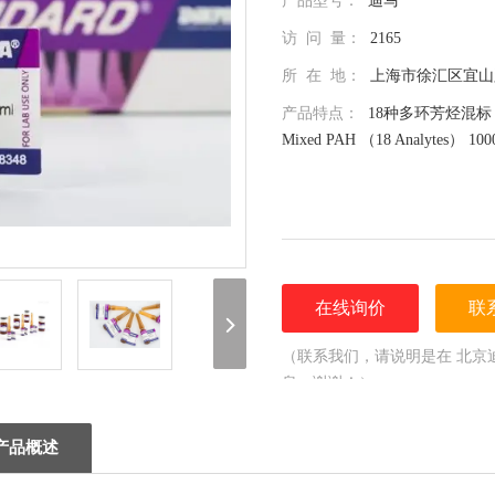
产品型号：
迪马
访 问 量：
2165
所 在 地：
上海市徐汇区宜山路
产品特点：
18种多环芳烃混标（ZEK
Mixed PAH （18 Analytes） 1000
在线询价
联
（联系我们，请说明是在 北京
息，谢谢！）
产品概述