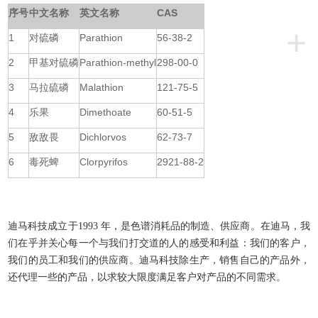
序号
中文名称
英文名称
CAS
+
1
对硫磷
Parathion
56-38-2
2
甲基对硫磷
Parathion-methyl
298-00-0
3
马拉硫磷
Malathion
121-75-5
4
乐果
Dimethoate
60-51-5
5
敌敌畏
Dichlorvos
62-73-7
6
毒死蜱
Clorpyrifos
2921-88-2
迪马科技成立于1993 年，是色谱消耗品的制造、供应商。
在迪马，我
们在乎并关心每一个与我们打交道的人的感受和利益：我们的客户，
我们的员工和我们的供应商。
迪马科技除生产，销售自己的产品外，
还代理一些的产品，以求较大限度满足客户对产品的不同需求。