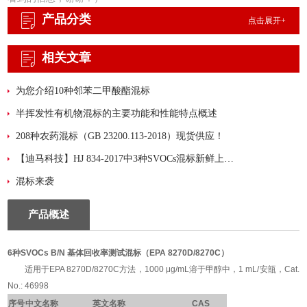
产品分类
点击展开+
相关文章
为您介绍10种邻苯二甲酸酯混标
半挥发性有机物混标的主要功能和性能特点概述
208种农药混标（GB 23200.113-2018）现货供应！
【迪马科技】HJ 834-2017中3种SVOCs混标新鲜上市！
混标来袭
产品概述
6种SVOCs
B/N 基体回收率测试混标
（EPA 8270D/8270C）
适用于EPA 8270D/8270C方法，1000 μg/mL溶于甲醇中，1 mL/安瓿，Cat.
No.: 46998
序号
中文名称
英文名称
CAS