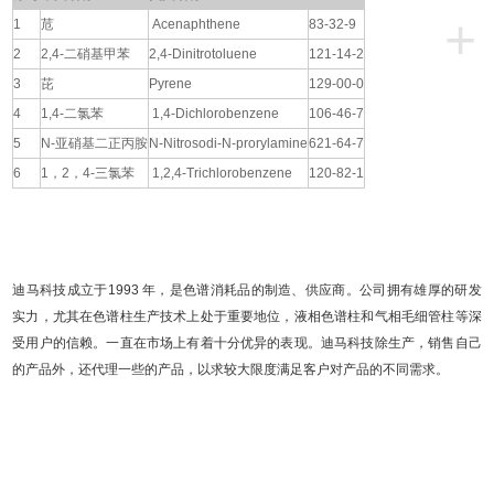
+
1
苊
Acenaphthene
83-32-9
2
2,4-二硝基甲苯
2,4-Dinitrotoluene
121-14-2
3
芘
Pyrene
129-00-0
4
1,4-二氯苯
1,4-Dichlorobenzene
106-46-7
5
N-亚硝基二正丙胺
N-Nitrosodi-N-prorylamine
621-64-7
6
1，2，4-三氯苯
1,2,4-Trichlorobenzene
120-82-1
迪马科技成立于1993 年，是色谱消耗品的制造、供应商。公司拥有雄厚的研发
实力，尤其在色谱柱生产技术上处于重要地位，液相色谱柱和气相毛细管柱等深
受用户的信赖。一直在市场上有着十分优异的表现。迪马科技除生产，销售自己
的产品外，还代理一些的产品，以求较大限度满足客户对产品的不同需求。