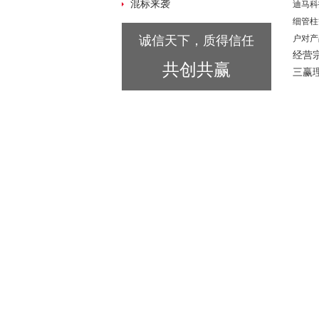
混标来袭
迪马科
细管柱
诚信天下，质得信任
户对产
经营
共创共赢
三赢