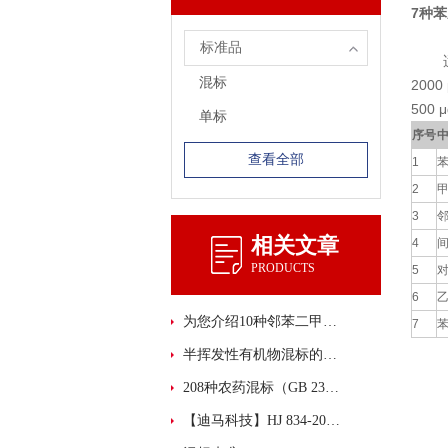
7种
标准品
适用于
混标
2000
500 
单标
序号
查看全部
1
2
3
相关文章
4
PRODUCTS
5
6
为您介绍10种邻苯二甲酸酯混标
7
半挥发性有机物混标的主要功能和性能特点概述
208种农药混标（GB 23200.113-2018）现货供应！
【迪马科技】HJ 834-2017中3种SVOCs混标新鲜上市！