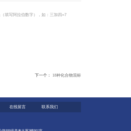
（填写阿拉伯数字），如：三加四=7
下一个：
18种化合物混标
在线留言
联系我们
区宜山路889号齐来大厦5幢901室