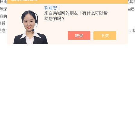
技成立于1993 年，是色谱消耗品的制造、供应商。公司拥有雄厚的研发实力，尤其
欢迎您！
等深受用户的信赖。一直在市场上有着十分优异的表现。迪马科技除生产，销售自己
来自局域网的朋友！有什么可以帮
品的不同需求。
助您的吗？
宗旨：优秀的产品、合理的价格，*的服务
理念：在迪马，我们在乎并关心每一个与我们打交道的人的感受和利益：