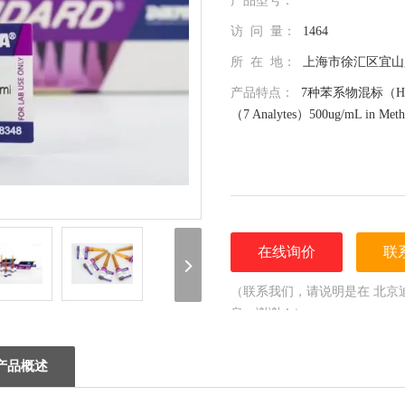
产品型号：
访 问 量：
1464
所 在 地：
上海市徐汇区宜山路
产品特点：
7种苯系物混标（HJ/T 4
（7 Analytes）500ug/mL in Meth
在线询价
联
（联系我们，请说明是在 北京
息，谢谢！）
产品概述