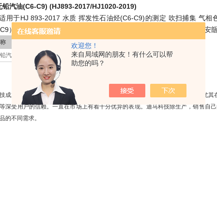
铅汽油(C6-C9)
(HJ893-2017/HJ1020-2019)
HJ 893-2017 水质 挥发性石油烃(C6-C9)的测定 吹扫捕集 气相色
-C9）的测定 吹扫捕集/气相色谱法。 5000 μg/mL溶在甲醇中，1 mL/安瓿，Cat
称
英文名称
CAS
欢迎您！
来自局域网的朋友！有什么可以帮
铅汽油（C6-C9)
Gasoline - Regular
8006-61-9
助您的吗？
技成立于1993 年，是色谱消耗品的制造、供应商。公司拥有雄厚的研发实力，尤其
等深受用户的信赖。一直在市场上有着十分优异的表现。迪马科技除生产，销售自己
品的不同需求。