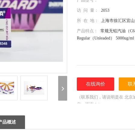
产品型号：
访 问 量：
2053
所 在 地：
上海市徐汇区宜山路
产品特点：
常规无铅汽油（C6-C9） 
Regular（Unleaded） 5000ug/ml 
在线询价
联
（联系我们，请说明是在 北京
息，谢谢！）
产品概述