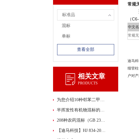
常规无
适用于
标准品
（C6
混标
中文名
常规无
单标
查看全部
迪马科
细管柱
相关文章
户对产
PRODUCTS
为您介绍10种邻苯二甲酸酯混标
半挥发性有机物混标的主要功能和性能特点概述
208种农药混标（GB 23200.113-2018）现货供应！
【迪马科技】HJ 834-2017中3种SVOCs混标新鲜上市！