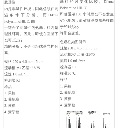
基柱经时变化比较。Dikma
胺基柱
Polyamino HILIC
内是非碱性环境，因此必须在高
即使通液180 小时后也不会发生
温条件下分析。而Dikma
劣化现象，而硅胶基质氨基柱由
PolyaminoHILIC 由
于经时劣化
于键合了弱碱性的氨基，柱内是
峰形会变差。
碱性环境。因此，即使在室温下
也可以进行
色谱柱如图所示
糖的分析，不会引起端基异构分
规格250 x 4.6 mm, 5 μm
离。
流动相水/ 乙腈=25/75
流速1.0 mL/min
规格 250 x 4.6 mm, 5 μm
检测器 RI
流动相 水/ 乙腈=25/75
柱温30 ℃
流速 1.0 mL/min
样品
检测器 RI
1. 果糖
样品
2. 葡萄糖
1. 果糖
3. 蔗糖
2. 葡萄糖
4. 麦芽糖
3. 蔗糖
4. 麦芽糖