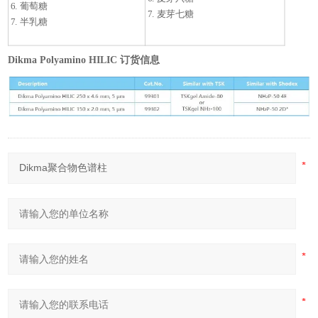
6. 葡萄糖
7. 麦芽七糖
7. 半乳糖
Dikma Polyamino HILIC 订货信息