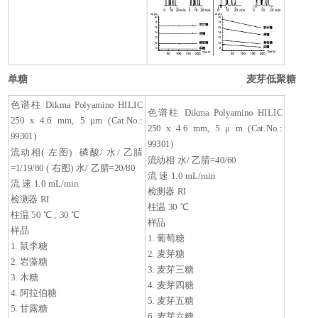
单糖 麦芽低聚糖
色谱柱 Dikma Polyamino HILIC
色谱柱 Dikma Polyamino HILIC
250 x 4.6 mm, 5 μm (Cat.No.:
250 x 4.6 mm, 5 μ m (Cat.No.:
99301)
99301)
流动相( 左图) 磷酸/ 水/ 乙腈
流动相 水/ 乙腈=40/60
=1/19/80 ( 右图) 水/ 乙腈=20/80
流 速 1.0 mL/min
流 速 1.0 mL/min
检测器 RI
检测器 RI
柱温 30 ℃
柱温 50 ℃ , 30 ℃
样品
样品
1. 葡萄糖
1. 鼠李糖
2. 麦芽糖
2. 岩藻糖
3. 麦芽三糖
3. 木糖
4. 麦芽四糖
4. 阿拉伯糖
5. 麦芽五糖
5. 甘露糖
6. 麦芽六糖