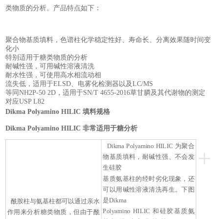
类物质的分析。产品特点如下：
聚合物基质填料，色谱柱化学稳定性好、寿命长、分离效果随时间变
化小
特别适用于糖类物质的分析
耐碱性强，可用碱性溶液清洗
耐水性强，可使用高水相流动相
流失低，适用于ELSD、电雾化检测器以及LC/MS
等同NH2P-50 2D，适用于SN/T 4655-2016草甘膦及其代谢物的测定
对应USP L82
Dikma Polyamino HILIC 填料规格
Dikma Polyamino HILIC 非常适用于糖分析
Dikma Polyamino HILIC 为聚合
+
物基质填料，耐碱性强、不会发
生硅胶
基质氨基柱的经时劣化现象，还
可以用碱性溶液清洗再生。下图
是Dikma
酰胺柱与氨基柱都可以通过亲水
Polyamino HILIC 和硅胶基质氨
作用来分析糖类物质，但由于酰