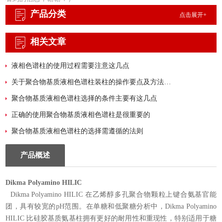
产品分类
点击展开+
相关文章
液相色谱柱的使用过程需要注意这几点
关于聚合物基质液相色谱柱装柱的操作要点及方法介绍
聚合物基质液相色谱柱选择的条件主要有这几点
正确的使用聚合物基质液相色谱柱是很重要的
聚合物基质液相色谱柱的选择需遵循的法则
产品概述
Dikma Polyamino HILIC
Dikma Polyamino HILIC 在乙烯醇多孔聚合物颗粒上键合氨基官能
团，具有较宽的pH范围。在单糖和低聚糖分析中，Dikma Polyamino
HILIC 比硅胶基质氨基柱拥有更好的耐用性和重现性，特别适用于糖