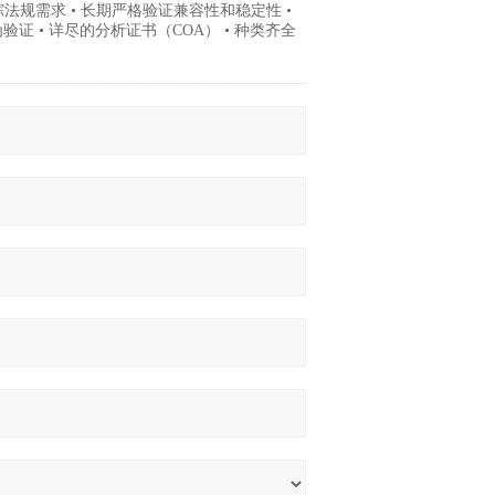
跟踪法规需求 • 长期严格验证兼容性和稳定性 •
证 • 详尽的分析证书（COA） • 种类齐全