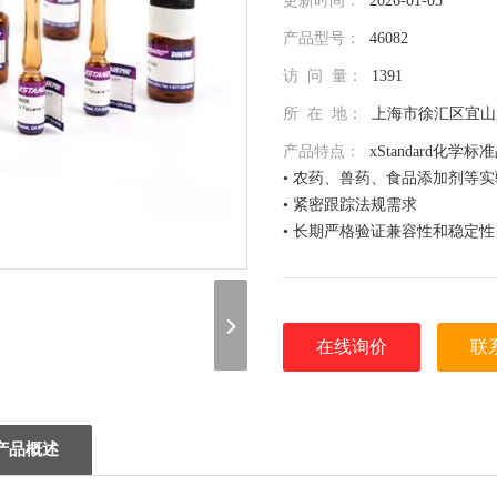
更新时间：
2026-01-03
产品型号：
46082
访 问 量：
1391
所 在 地：
上海市徐汇区宜山路
产品特点：
xStandard化学标
• 农药、兽药、食品添加剂等
• 紧密跟踪法规需求
• 长期严格验证兼容性和稳定性
• 全面仔细的原料控制程序
• 全部去活的玻璃器皿
• 每次准备两批独立的批号互
• 详尽的分析证书（COA）
在线询价
联
• 种类齐全的单标或混标
• 更为人性化的小包装量，利
（联系我们，请说明是在 北京
息，谢谢！）
产品概述