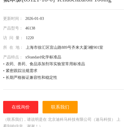
更新时间：
2026-01-03
产品型号：
46138
访 问 量：
1220
所 在 地：
上海市徐汇区宜山路889号齐来大厦5幢901室
产品特点：
xStandard化学标准品
• 农药、兽药、食品添加剂等实验室常用标准品
• 紧密跟踪法规需求
• 长期严格验证兼容性和稳定性
• 全面仔细的原料控制程序
• 全部去活的玻璃器皿
• 每次准备两批独立的批号互为验证
• 详尽的分析证书（COA）
在线询价
联系我们
• 种类齐全的单标或混标
• 更为人性化的小包装量，利于保存，节约成本
（联系我们，请说明是在 北京迪科马科技有限公司（迪马科技） 上
看到的信息，谢谢！）