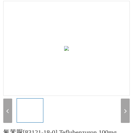
[83121-18-0] Teflubenzuron 100mg
氟苯脲[83121-18-0] Teflubenzuron 100mg