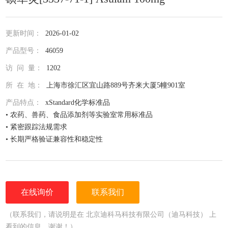
更新时间：
2026-01-02
产品型号：
46059
访 问 量：
1202
所 在 地：
上海市徐汇区宜山路889号齐来大厦5幢901室
产品特点：
xStandard化学标准品
• 农药、兽药、食品添加剂等实验室常用标准品
• 紧密跟踪法规需求
• 长期严格验证兼容性和稳定性
• 全面仔细的原料控制程序
• 全部去活的玻璃器皿
• 每次准备两批独立的批号互为验证
• 详尽的分析证书（COA）
在线询价
联系我们
• 种类齐全的单标或混标
• 更为人性化的小包装量，利于保存，节约成本
（联系我们，请说明是在 北京迪科马科技有限公司（迪马科技） 上
看到的信息，谢谢！）