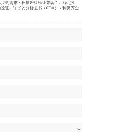
跟踪法规需求 • 长期严格验证兼容性和稳定性 •
证 • 详尽的分析证书（COA） • 种类齐全