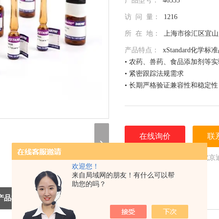
产品型号：
46535
访 问 量：
1216
所 在 地：
上海市徐汇区宜山路
产品特点：
xStandard化学标
• 农药、兽药、食品添加剂等
• 紧密跟踪法规需求
• 长期严格验证兼容性和稳定性
• 全面仔细的原料控制程序
• 全部去活的玻璃器皿
• 每次准备两批独立的批号互
• 详尽的分析证书（COA）
在线询价
联
• 种类齐全的单标或混标
• 更为人性化的小包装量，利
（联系我们，请说明是在 北京
欢迎您！
息，谢谢！）
来自局域网的朋友！有什么可以帮
助您的吗？
产品概述