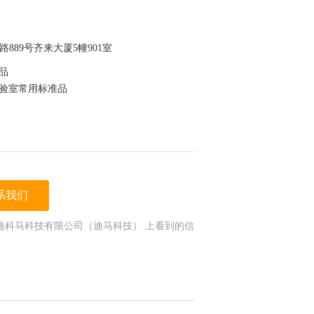
889号齐来大厦5幢901室
准品
实验室常用标准品
为验证
系我们
于保存，节约成本
迪科马科技有限公司（迪马科技） 上看到的信