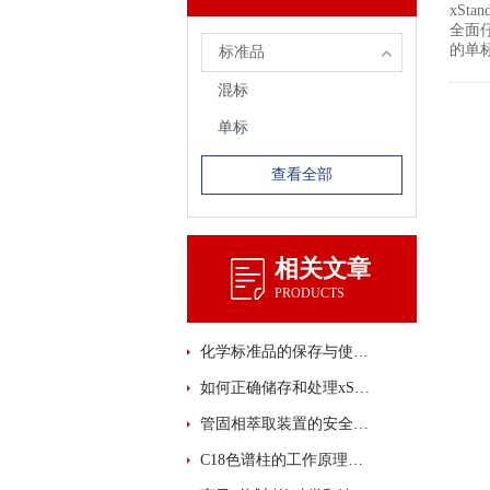
xSt
全面仔
的单
标准品
混标
单标
查看全部
相关文章
PRODUCTS
化学标准品的保存与使用注意事项
如何正确储存和处理xStandard 化学标准品？
管固相萃取装置的安全注意事项
C18色谱柱的工作原理与高效分离技术解析