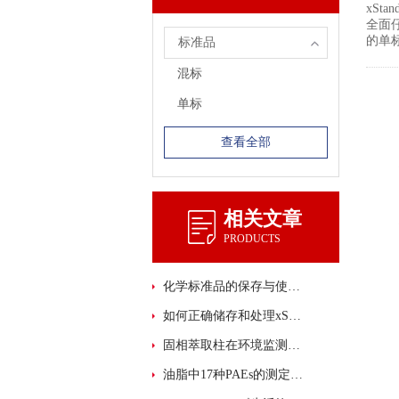
xSt
全面仔
的单
标准品
混标
单标
查看全部
相关文章
PRODUCTS
化学标准品的保存与使用注意事项
如何正确储存和处理xStandard 化学标准品？
固相萃取柱在环境监测中的应用与优势概述
油脂中17种PAEs的测定解决方案