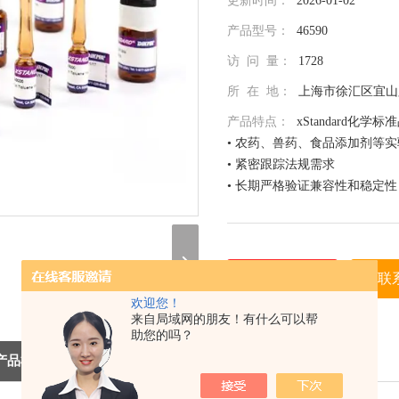
更新时间：
2026-01-02
产品型号：
46590
访 问 量：
1728
所 在 地：
上海市徐汇区宜山路
产品特点：
xStandard化学标
• 农药、兽药、食品添加剂等
• 紧密跟踪法规需求
• 长期严格验证兼容性和稳定性
• 全面仔细的原料控制程序
• 全部去活的玻璃器皿
• 每次准备两批独立的批号互
• 详尽的分析证书（COA）
在线询价
联
• 种类齐全的单标或混标
欢迎您！
• 更为人性化的小包装量，利
（联系我们，请说明是在 北京
来自局域网的朋友！有什么可以帮
助您的吗？
息，谢谢！）
产品概述