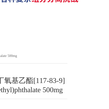
late 500mg
基乙酯[117-83-9]
ethyl)phthalate 500mg