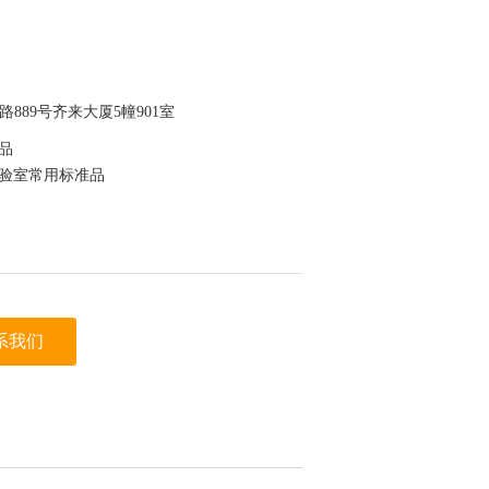
889号齐来大厦5幢901室
准品
实验室常用标准品
为验证
系我们
于保存，节约成本
迪科马科技有限公司（迪马科技） 上看到的信