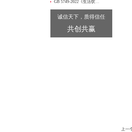
GB 5749-2022《生活饮用水卫生标准》 迪马科技 xStandard 标准品大汇总！
诚信天下，质得信任
共创共赢
上一