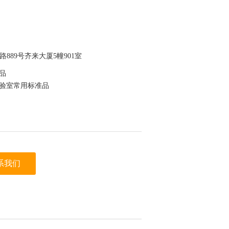
889号齐来大厦5幢901室
准品
实验室常用标准品
为验证
系我们
于保存，节约成本
迪科马科技有限公司（迪马科技） 上看到的信