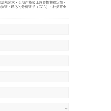
跟踪法规需求 • 长期严格验证兼容性和稳定性 •
证 • 详尽的分析证书（COA） • 种类齐全