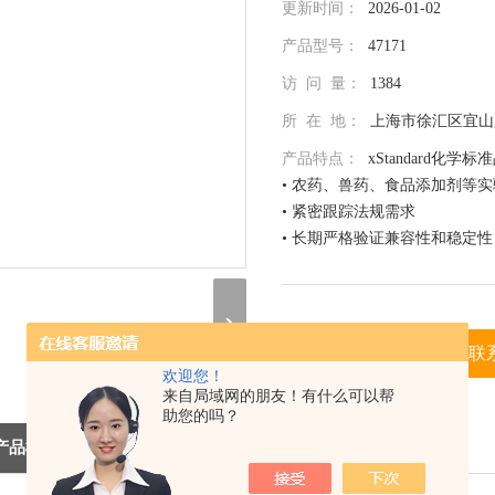
更新时间：
2026-01-02
产品型号：
47171
访 问 量：
1384
所 在 地：
上海市徐汇区宜山路
产品特点：
xStandard化学标
• 农药、兽药、食品添加剂等
• 紧密跟踪法规需求
• 长期严格验证兼容性和稳定性
• 全面仔细的原料控制程序
• 全部去活的玻璃器皿
• 每次准备两批独立的批号互
• 详尽的分析证书（COA）
在线询价
联
• 种类齐全的单标或混标
欢迎您！
来自局域网的朋友！有什么可以帮
• 更为人性化的小包装量，利
（联系我们，请说明是在 北京
助您的吗？
息，谢谢！）
产品概述