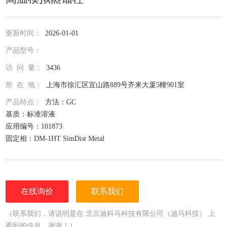
更新时间：
2026-01-01
产品型号：
访 问 量：
3436
所 在 地：
上海市徐汇区宜山路889号齐来大厦5幢901室
产品特点：
方法：GC
基质：标准溶液
应用编号：101873
固定相：DM-1HT SimDist Metal
色谱条件：色谱柱DM-1HT SimDist Metal
5 m x 0.53 mm x 0.20 µm
货号8871
柱温40 ºC - 430 ºC, 100 ºC/min
在线询价
联系我们
载气He
样品C10 - C100, 1% 二硫化碳
（联系我们，请说明是在 北京迪科马科技有限公司（迪马科技） 上
流速20 mL/min
看到的信息，谢谢！）