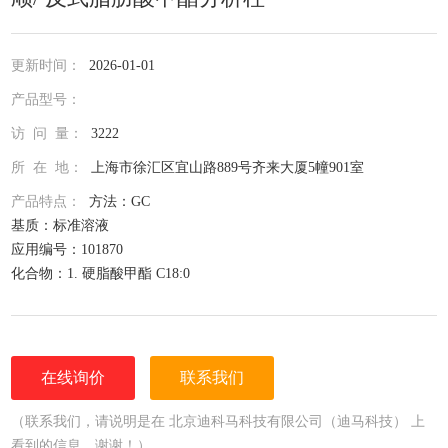
更新时间：
2026-01-01
产品型号：
访 问 量：
3222
所 在 地：
上海市徐汇区宜山路889号齐来大厦5幢901室
产品特点：
方法：GC
基质：标准溶液
应用编号：101870
化合物：1. 硬脂酸甲酯 C18:0
2. 反-6- 十八烯酸甲酯 C18:1
3. 反-9- 油酸甲酯 C18:1
4. 反-11- 十八烯酸甲酯 C18:1
5. 顺-6- 十八烯酸甲酯 C18:1
在线询价
联系我们
6. 顺-9- 油酸甲酯 C18:1
7. 顺-11- 十八烯酸甲酯 C18:1
（联系我们，请说明是在 北京迪科马科技有限公司（迪马科技） 上
8. 顺- 9,12- 甲基亚油酸 C18:2
看到的信息，谢谢！）