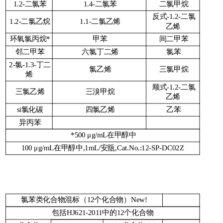
1.2-二氯苯
1.4-二氯苯
二氯甲烷
反式-1.2-二氯
1.2-二氯乙烷
1.1-二氯乙烯
乙烯
环氧氯丙烷*
甲苯
间二甲苯
邻二甲苯
六氯丁二烯
氯苯
2-氯-1.3-丁二
氯乙烯
三氯甲烷
烯
顺式-1.2-二氯
三氯乙烯
三溴甲烷
乙烯
si氯化碳
四氯乙烯
乙苯
异丙苯
*500 μg/mL在甲醇中
100 μg/mL在甲醇中,1mL/安瓿,Cat.No.:12-SP-DC02Z
氯苯类化合物混标（12个化合物）New!
包括HJ621-2011中的12个化合物