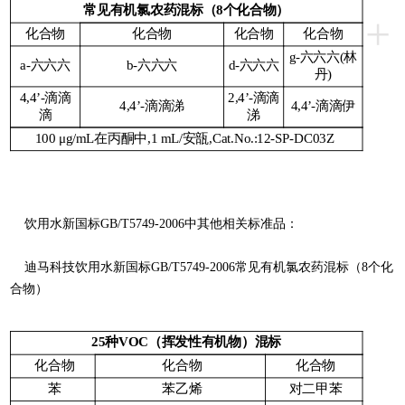
常见有机氯农药混标（8个化合物）
+
化合物
化合物
化合物
化合物
g-六六六(林
a-六六六
b-六六六
d-六六六
丹)
4,4’-滴滴
2,4’-滴滴
4,4’-滴滴涕
4,4’-滴滴伊
滴
涕
100 μg/mL在丙酮中,1 mL/安瓿,Cat.No.:12-SP-DC03Z
饮用水新国标GB/T5749-2006中其他相关标准品：
迪马科技饮用水新国标GB/T5749-2006常见有机氯农药混标（8个化
合物）
25种VOC（挥发性有机物）混标
化合物
化合物
化合物
苯
苯乙烯
对二甲苯