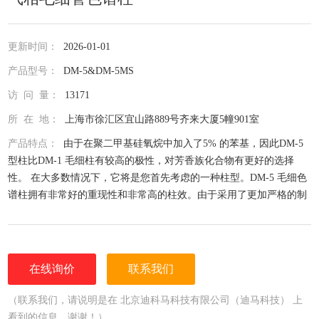
更新时间：
2026-01-01
产品型号：
DM-5&DM-5MS
访 问 量：
13171
所 在 地：
上海市徐汇区宜山路889号齐来大厦5幢901室
产品特点：
由于在聚二甲基硅氧烷中加入了5% 的苯基，因此DM-5
型柱比DM-1 毛细柱有较高的极性，对芳香族化合物有更好的选择
性。 在大多数情况下，它将是您首先考虑的一种柱型。DM-5 毛细色
谱柱拥有非常好的重现性和非常高的柱效。由于采用了更加严格的制
作工艺，DM-5MS 毛细色谱柱具有非常低的流失率，而且每支柱子在
成为一支合格的产品时都经过了严格的检验。超低流失的DM-5MS 对
活性化合物有很好的
在线询价
联系我们
（联系我们，请说明是在 北京迪科马科技有限公司（迪马科技） 上
看到的信息，谢谢！）