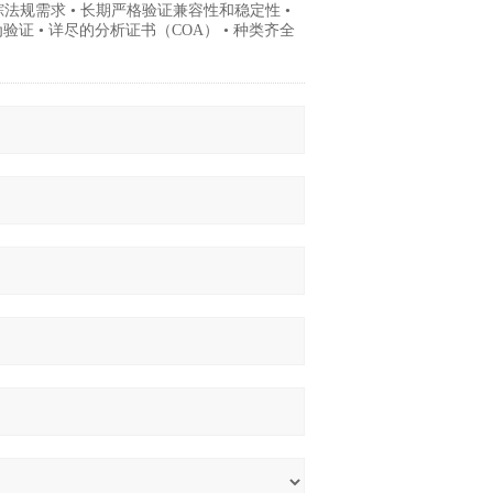
跟踪法规需求 • 长期严格验证兼容性和稳定性 •
证 • 详尽的分析证书（COA） • 种类齐全