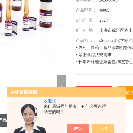
更新时间：
2026-01-03
产品型号：
46005
访 问 量：
2324
所 在 地：
上海市徐汇区宜山路
产品特点：
xStandard化学标
• 农药、兽药、食品添加剂等
• 紧密跟踪法规需求
• 长期严格验证兼容性和稳定性
• 全面仔细的原料控制程序
• 全部去活的玻璃器皿
• 每次准备两批独立的批号互
• 详尽的分析证书（COA）
在线询价
联
• 种类齐全的单标或混标
欢迎您！
• 更为人性化的小包装量，利
（联系我们，请说明是在 北京
来自局域网的朋友！有什么可以帮
助您的吗？
息，谢谢！）
产品概述