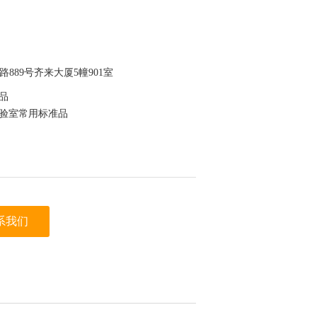
889号齐来大厦5幢901室
准品
实验室常用标准品
为验证
系我们
于保存，节约成本
迪科马科技有限公司（迪马科技） 上看到的信