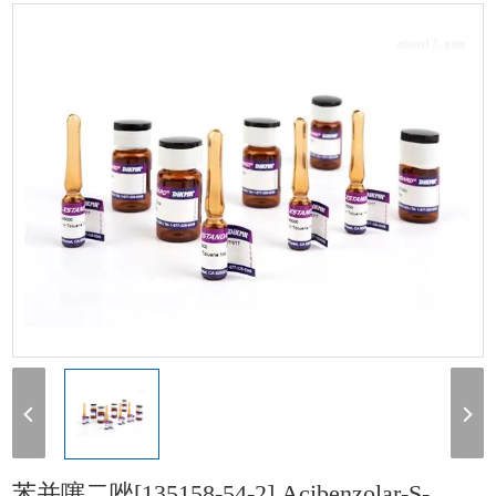
唑[135158-54-2] Acibenzolar-S-methyl 100mg
苯并噻二唑[135158-54-2] Acibenzolar-S-