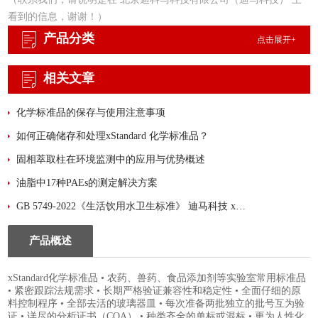
看到的信息，谢谢！）
产品分类
点击展开+
相关文章
化学标准品的保存与使用注意事项
如何正确储存和处理xStandard 化学标准品？
固相萃取柱在环境监测中的应用与优势概述
油脂中17种PAEs的测定解决方案
GB 5749-2022《生活饮用水卫生标准》 迪马科技 xStandard 标准品大汇总！
产品概述
xStandard化学标准品 • 农药、兽药、食品添加剂等实验室常用标准品
• 紧密跟踪法规需求 • 长期严格验证兼容性和稳定性 • 全面仔细的原
料控制程序 • 全部去活的玻璃器皿 • 每次准备两批独立的批号互为验
证 • 详尽的分析证书（COA） • 种类齐全的单标或混标 • 更为人性化