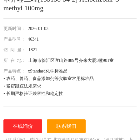
methyl 100mg
更新时间：
2026-01-03
产品型号：
46341
访 问 量：
1821
所 在 地：
上海市徐汇区宜山路889号齐来大厦5幢901室
产品特点：
xStandard化学标准品
• 农药、兽药、食品添加剂等实验室常用标准品
• 紧密跟踪法规需求
• 长期严格验证兼容性和稳定性
• 全面仔细的原料控制程序
• 全部去活的玻璃器皿
• 每次准备两批独立的批号互为验证
• 详尽的分析证书（COA）
在线询价
联系我们
• 种类齐全的单标或混标
• 更为人性化的小包装量，利于保存，节约成本
（联系我们，请说明是在 北京迪科马科技有限公司（迪马科技） 上