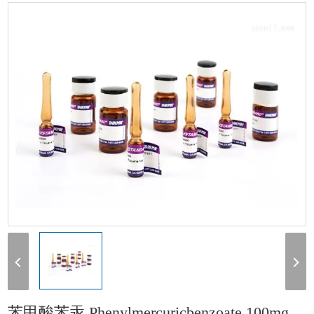
汞 Phenylmercuricbenzoate 100mg
苯甲酸苯汞 Phenylmercuricbenzoate 100mg