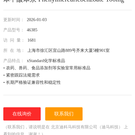
更新时间：
2026-01-03
产品型号：
46385
访 问 量：
1681
所 在 地：
上海市徐汇区宜山路889号齐来大厦5幢901室
产品特点：
xStandard化学标准品
• 农药、兽药、食品添加剂等实验室常用标准品
• 紧密跟踪法规需求
• 长期严格验证兼容性和稳定性
• 全面仔细的原料控制程序
• 全部去活的玻璃器皿
• 每次准备两批独立的批号互为验证
• 详尽的分析证书（COA）
在线询价
联系我们
• 种类齐全的单标或混标
• 更为人性化的小包装量，利于保存，节约成本
（联系我们，请说明是在 北京迪科马科技有限公司（迪马科技） 上
看到的信息，谢谢！）