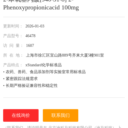
Phenoxypropionicacid 100mg
更新时间：
2026-01-03
产品型号：
46478
访 问 量：
1607
所 在 地：
上海市徐汇区宜山路889号齐来大厦5幢901室
产品特点：
xStandard化学标准品
• 农药、兽药、食品添加剂等实验室常用标准品
• 紧密跟踪法规需求
• 长期严格验证兼容性和稳定性
• 全面仔细的原料控制程序
• 全部去活的玻璃器皿
• 每次准备两批独立的批号互为验证
• 详尽的分析证书（COA）
在线询价
联系我们
• 种类齐全的单标或混标
• 更为人性化的小包装量，利于保存，节约成本
（联系我们，请说明是在 北京迪科马科技有限公司（迪马科技） 上