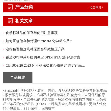
产品分类
点击展开+
相关文章
化学标准品的保存与使用注意事项
如何正确储存和处理xStandard 化学标准品？
液相色谱柱这几种原因会导致柱压升高
番茄沙司中苏丹红的测定 SPE-HPLC 法 解决方案
GB 5009.26-2023 N-亚硝胺类化合物测定 选定产品：迪马科技 PLS-A净化填料
产品概述
xStandard化学标准品 • 农药、兽药、食品添加剂等实验室常用标准品
• 紧密跟踪法规需求 • 长期严格验证兼容性和稳定性 • 全面仔细的原
料控制程序 • 全部去活的玻璃器皿 • 每次准备两批独立的批号互为验
证 • 详尽的分析证书（COA） • 种类齐全的单标或混标 • 更为人性化
的小包装量，利于保存，节约成本