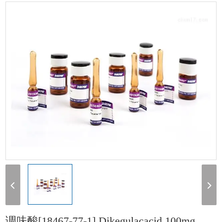
[18467-77-1] Dikegulacacid 100mg
调呋酸[18467-77-1] Dikegulacacid 100mg