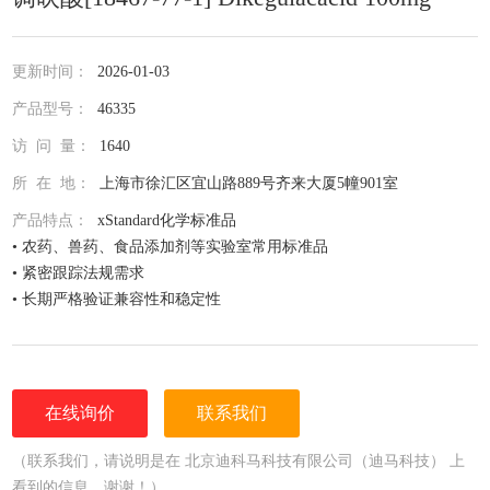
更新时间：
2026-01-03
产品型号：
46335
访 问 量：
1640
所 在 地：
上海市徐汇区宜山路889号齐来大厦5幢901室
产品特点：
xStandard化学标准品
• 农药、兽药、食品添加剂等实验室常用标准品
• 紧密跟踪法规需求
• 长期严格验证兼容性和稳定性
• 全面仔细的原料控制程序
• 全部去活的玻璃器皿
• 每次准备两批独立的批号互为验证
• 详尽的分析证书（COA）
在线询价
联系我们
• 种类齐全的单标或混标
• 更为人性化的小包装量，利于保存，节约成本
（联系我们，请说明是在 北京迪科马科技有限公司（迪马科技） 上
看到的信息，谢谢！）