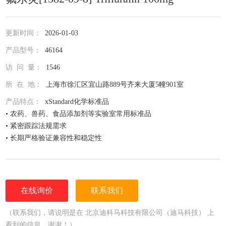
更新时间：
2026-01-03
产品型号：
46164
访 问 量：
1546
所 在 地：
上海市徐汇区宜山路889号齐来大厦5幢901室
产品特点：
xStandard化学标准品
• 农药、兽药、食品添加剂等实验室常用标准品
• 紧密跟踪法规需求
• 长期严格验证兼容性和稳定性
• 全面仔细的原料控制程序
• 全部去活的玻璃器皿
• 每次准备两批独立的批号互为验证
• 详尽的分析证书（COA）
在线询价
联系我们
• 种类齐全的单标或混标
• 更为人性化的小包装量，利于保存，节约成本
（联系我们，请说明是在 北京迪科马科技有限公司（迪马科技） 上
看到的信息，谢谢！）