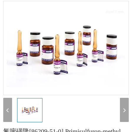
[86209-51-0] Primisulfuron-methyl 100mg
氟嘧磺隆[86209-51-0] Primisulfuron-methyl