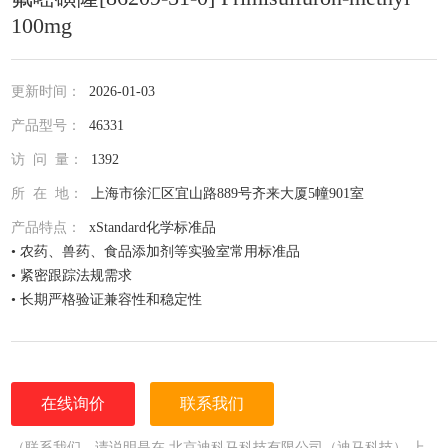
100mg
更新时间：
2026-01-03
产品型号：
46331
访 问 量：
1392
所 在 地：
上海市徐汇区宜山路889号齐来大厦5幢901室
产品特点：
xStandard化学标准品
• 农药、兽药、食品添加剂等实验室常用标准品
• 紧密跟踪法规需求
• 长期严格验证兼容性和稳定性
• 全面仔细的原料控制程序
• 全部去活的玻璃器皿
• 每次准备两批独立的批号互为验证
• 详尽的分析证书（COA）
在线询价
联系我们
• 种类齐全的单标或混标
• 更为人性化的小包装量，利于保存，节约成本
（联系我们，请说明是在 北京迪科马科技有限公司（迪马科技） 上