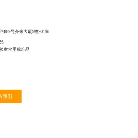
889号齐来大厦5幢901室
准品
实验室常用标准品
为验证
系我们
于保存，节约成本
迪科马科技有限公司（迪马科技） 上看到的信