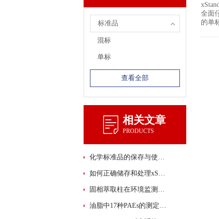
xSt
全面仔
的单
标准品
混标
单标
查看全部
相关文章
PRODUCTS
化学标准品的保存与使用注意事项
如何正确储存和处理xStandard 化学标准品？
固相萃取柱在环境监测中的应用与优势概述
油脂中17种PAEs的测定解决方案