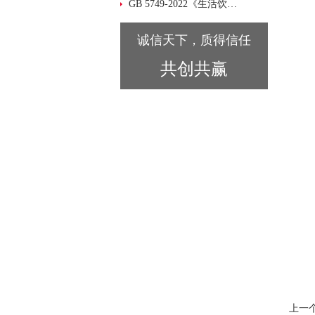
GB 5749-2022《生活饮用水卫生标准》 迪马科技 xStandard 标准品大汇总！
诚信天下，质得信任
共创共赢
上一