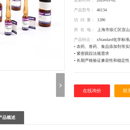
更新时间：
2026-01-02
产品型号：
46134
访 问 量：
1286
所 在 地：
上海市徐汇区宜山路
产品特点：
xStandard化学标
• 农药、兽药、食品添加剂等
• 紧密跟踪法规需求
• 长期严格验证兼容性和稳定性
• 全面仔细的原料控制程序
• 全部去活的玻璃器皿
• 每次准备两批独立的批号互
• 详尽的分析证书（COA）
在线询价
联
• 种类齐全的单标或混标
• 更为人性化的小包装量，利
（联系我们，请说明是在 北京
息，谢谢！）
产品概述