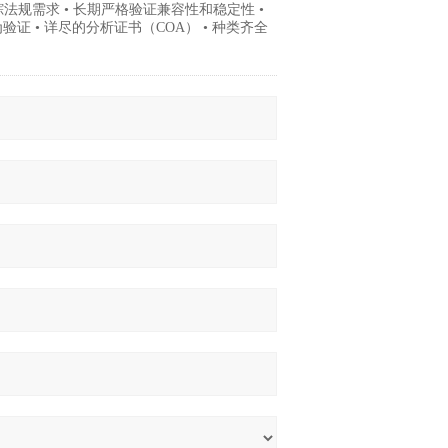
跟踪法规需求 • 长期严格验证兼容性和稳定性 •
证 • 详尽的分析证书（COA） • 种类齐全