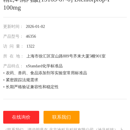
100mg
更新时间：
2026-01-02
产品型号：
46356
访 问 量：
1322
所 在 地：
上海市徐汇区宜山路889号齐来大厦5幢901室
产品特点：
xStandard化学标准品
• 农药、兽药、食品添加剂等实验室常用标准品
• 紧密跟踪法规需求
• 长期严格验证兼容性和稳定性
• 全面仔细的原料控制程序
• 全部去活的玻璃器皿
• 每次准备两批独立的批号互为验证
• 详尽的分析证书（COA）
在线询价
联系我们
• 种类齐全的单标或混标
• 更为人性化的小包装量，利于保存，节约成本
（联系我们，请说明是在 北京迪科马科技有限公司（迪马科技） 上