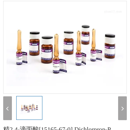
丙酸[15165-67-0] Dichlorprop-P 100mg
精2,4-滴丙酸[15165-67-0] Dichlorprop-P