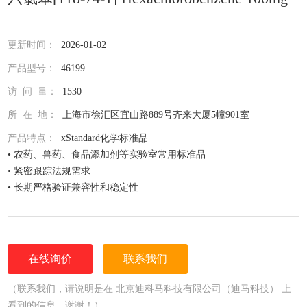
更新时间：
2026-01-02
产品型号：
46199
访 问 量：
1530
所 在 地：
上海市徐汇区宜山路889号齐来大厦5幢901室
产品特点：
xStandard化学标准品
• 农药、兽药、食品添加剂等实验室常用标准品
• 紧密跟踪法规需求
• 长期严格验证兼容性和稳定性
• 全面仔细的原料控制程序
• 全部去活的玻璃器皿
• 每次准备两批独立的批号互为验证
• 详尽的分析证书（COA）
在线询价
联系我们
• 种类齐全的单标或混标
• 更为人性化的小包装量，利于保存，节约成本
（联系我们，请说明是在 北京迪科马科技有限公司（迪马科技） 上
看到的信息，谢谢！）