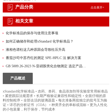
产品分类
点击展开+
相关文章
化学标准品的保存与使用注意事项
如何正确储存和处理xStandard 化学标准品？
液相色谱柱这几种原因会导致柱压升高
番茄沙司中苏丹红的测定 SPE-HPLC 法 解决方案
GB 5009.26-2023 N-亚硝胺类化合物测定 选定产品：迪马科技 PLS-A净化填料
产品概述
xStandard化学标准品 • 农药、兽药、食品添加剂等实验室常用标准品
• 紧密跟踪法规需求 • 长期严格验证兼容性和稳定性 • 全面仔细的原
料控制程序 • 全部去活的玻璃器皿 • 每次准备两批独立的批号互为验
证 • 详尽的分析证书（COA） • 种类齐全的单标或混标 • 更为人性化
的小包装量，利于保存，节约成本