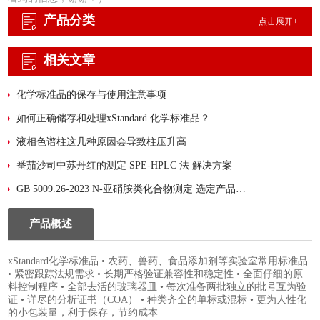
产品分类
点击展开+
相关文章
化学标准品的保存与使用注意事项
如何正确储存和处理xStandard 化学标准品？
液相色谱柱这几种原因会导致柱压升高
番茄沙司中苏丹红的测定 SPE-HPLC 法 解决方案
GB 5009.26-2023 N-亚硝胺类化合物测定 选定产品：迪马科技 PLS-A净化填料
产品概述
xStandard化学标准品 • 农药、兽药、食品添加剂等实验室常用标准品
• 紧密跟踪法规需求 • 长期严格验证兼容性和稳定性 • 全面仔细的原
料控制程序 • 全部去活的玻璃器皿 • 每次准备两批独立的批号互为验
证 • 详尽的分析证书（COA） • 种类齐全的单标或混标 • 更为人性化
的小包装量，利于保存，节约成本