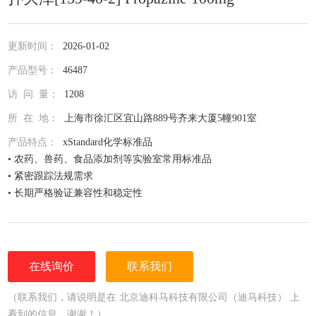
更新时间：
2026-01-02
产品型号：
46487
访 问 量：
1208
所 在 地：
上海市徐汇区宜山路889号齐来大厦5幢901室
产品特点：
xStandard化学标准品
• 农药、兽药、食品添加剂等实验室常用标准品
• 紧密跟踪法规需求
• 长期严格验证兼容性和稳定性
• 全面仔细的原料控制程序
• 全部去活的玻璃器皿
• 每次准备两批独立的批号互为验证
• 详尽的分析证书（COA）
在线询价
联系我们
• 种类齐全的单标或混标
• 更为人性化的小包装量，利于保存，节约成本
（联系我们，请说明是在 北京迪科马科技有限公司（迪马科技） 上
看到的信息，谢谢！）