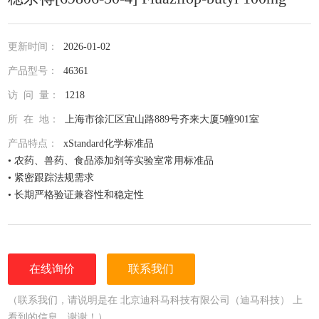
更新时间：
2026-01-02
产品型号：
46361
访 问 量：
1218
所 在 地：
上海市徐汇区宜山路889号齐来大厦5幢901室
产品特点：
xStandard化学标准品
• 农药、兽药、食品添加剂等实验室常用标准品
• 紧密跟踪法规需求
• 长期严格验证兼容性和稳定性
• 全面仔细的原料控制程序
• 全部去活的玻璃器皿
• 每次准备两批独立的批号互为验证
• 详尽的分析证书（COA）
在线询价
联系我们
• 种类齐全的单标或混标
• 更为人性化的小包装量，利于保存，节约成本
（联系我们，请说明是在 北京迪科马科技有限公司（迪马科技） 上
看到的信息，谢谢！）