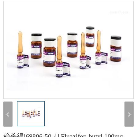
[69806-50-4] Fluazifop-butyl 100mg
稳杀得[69806-50-4] Fluazifop-butyl 100mg