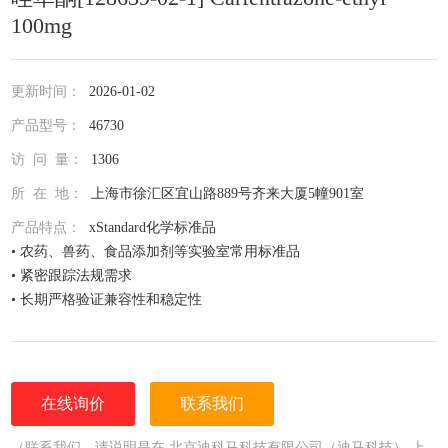
100mg
更新时间：
2026-01-02
产品型号：
46730
访 问 量：
1306
所 在 地：
上海市徐汇区宜山路889号齐来大厦5幢901室
产品特点：
xStandard化学标准品
• 农药、兽药、食品添加剂等实验室常用标准品
• 紧密跟踪法规需求
• 长期严格验证兼容性和稳定性
• 全面仔细的原料控制程序
• 全部去活的玻璃器皿
• 每次准备两批独立的批号互为验证
• 详尽的分析证书（COA）
在线询价
联系我们
• 种类齐全的单标或混标
• 更为人性化的小包装量，利于保存，节约成本
（联系我们，请说明是在 北京迪科马科技有限公司（迪马科技） 上