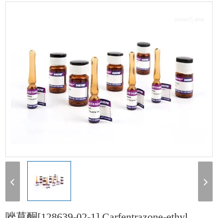
[128639-02-1] Carfentrazone-ethyl 100mg
唑草酮[128639-02-1] Carfentrazone-ethyl