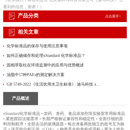
看到的信息，谢谢！）
产品分类
点击展开+
相关文章
化学标准品的保存与使用注意事项
如何正确储存和处理xStandard 化学标准品？
固相萃取柱在环境监测中的应用与优势概述
油脂中17种PAEs的测定解决方案
GB 5749-2022《生活饮用水卫生标准》 迪马科技 xStandard 标准品大汇总！
产品概述
xStandard化学标准品 • 农药、兽药、食品添加剂等实验室常用标准品
• 紧密跟踪法规需求 • 长期严格验证兼容性和稳定性 • 全面仔细的原
料控制程序 • 全部去活的玻璃器皿 • 每次准备两批独立的批号互为验
证 • 详尽的分析证书（COA） • 种类齐全的单标或混标 • 更为人性化