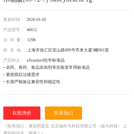
更新时间：
2026-01-02
产品型号：
46612
访 问 量：
1298
所 在 地：
上海市徐汇区宜山路889号齐来大厦5幢901室
产品特点：
xStandard化学标准品
• 农药、兽药、食品添加剂等实验室常用标准品
• 紧密跟踪法规需求
• 长期严格验证兼容性和稳定性
• 全面仔细的原料控制程序
• 全部去活的玻璃器皿
• 每次准备两批独立的批号互为验证
• 详尽的分析证书（COA）
在线询价
联系我们
• 种类齐全的单标或混标
• 更为人性化的小包装量，利于保存，节约成本
（联系我们，请说明是在 北京迪科马科技有限公司（迪马科技） 上
看到的信息，谢谢！）