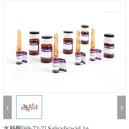
[69-72-7] Salicylicacid 1g
水杨酸[69-72-7] Salicylicacid 1g